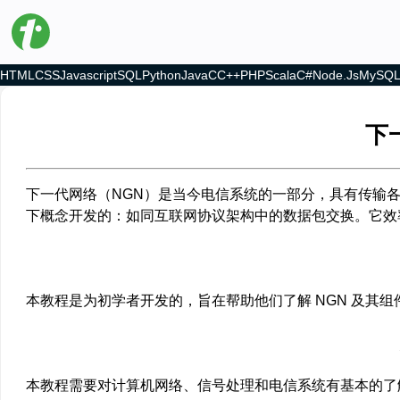
HTML
CSS
Javascript
SQL
Python
Java
C
C++
PHP
Scala
C#
Node.js
MySQ
下
下一代网络（NGN）是当今电信系统的一部分，具有传输各
下概念开发的：如同互联网协议架构中的数据包交换。它效
本教程是为初学者开发的，旨在帮助他们了解 NGN 及其
本教程需要对计算机网络、信号处理和电信系统有基本的了