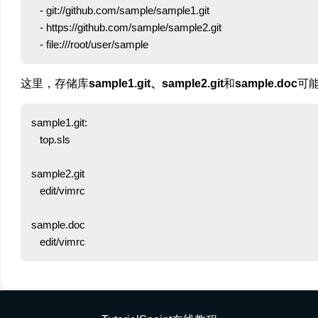
   - git://github.com/sample/sample1.git

   - https://github.com/sample/sample2.git

这里，存储库
sample1.git、sample2.git
和
sample.doc
可
sample1.git:

   top.sls

sample2.git

   edit/vimrc

sample.doc
