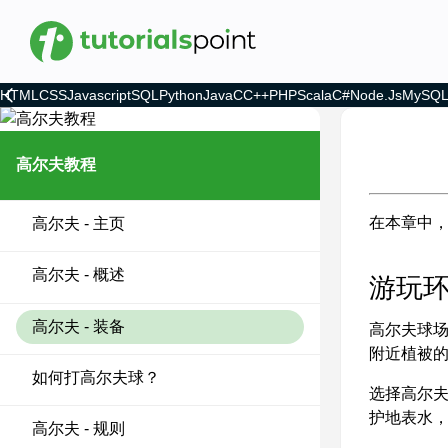
HTML
CSS
Javascript
SQL
Python
Java
C
C++
PHP
Scala
C#
Node.js
MySQ
高尔夫教程
在本章中
高尔夫 - 主页
高尔夫 - 概述
游玩
高尔夫 - 装备
高尔夫球
附近植被
如何打高尔夫球？
选择高尔
护地表水
高尔夫 - 规则