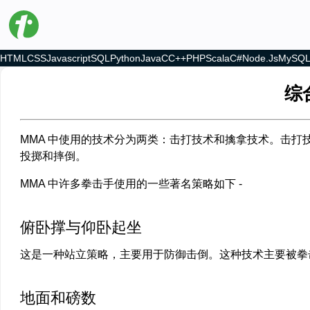
HTML
CSS
Javascript
SQL
Python
Java
C
C++
PHP
Scala
C#
Node.js
MySQ
综
MMA 中使用的技术分为两类：击打技术和擒拿技术。击
投掷和摔倒。
MMA 中许多拳击手使用的一些著名策略如下 -
俯卧撑与仰卧起坐
这是一种站立策略，主要用于防御击倒。这种技术主要被拳
地面和磅数