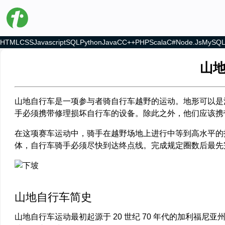
HTML
CSS
Javascript
SQL
Python
Java
C
C++
PHP
Scala
C#
Node.js
MySQ
山地
山地自行车是一项参与者骑自行车越野的运动。地形可以是
手必须携带修理损坏自行车的设备。除此之外，他们应该携
在这项赛车运动中，骑手在越野场地上进行中等到高水平的
体，自行车骑手必须尽快到达终点线。完成规定圈数后最先
山地自行车简史
山地自行车运动最初起源于 20 世纪 70 年代的加利福尼亚州